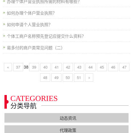
办理个体户营业执照所需的材料有哪些？
如何办理个体户营业执照？
如何申请个人营业执照？
个体工商户名称预先登记应提交什么资料？
易多付的商户类常见问题（二）
38
«
37
39
40
41
42
43
44
45
46
47
48
49
50
51
»
CATEGORIES
分类导航
动态资讯
代理政策