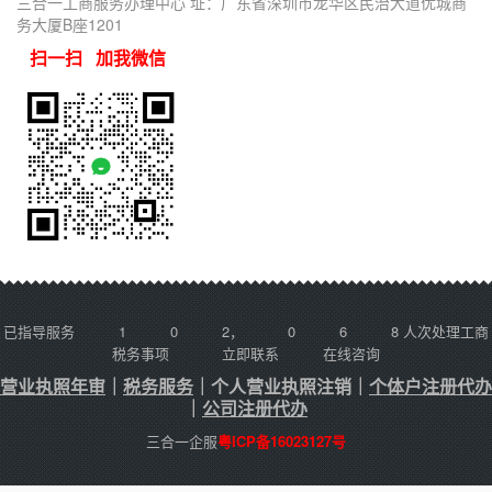
三合一工商服务办理中心 址：广东省深圳市龙华区民治大道优城商
务大厦B座1201
扫一扫 加我微信
已指导服务
1
0
2
，
0
6
8
人次处理工商
税务事项
立即联系
在线咨询
营业执照年审
｜
税务服务
｜
个人营业执照注销
｜
个体户注册代办
｜
公司注册代办
三合一企服
粤ICP备16023127号