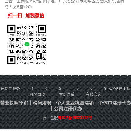
三合一工商服务办理中心 址：广东省深圳市龙华区民治大道优城商
务大厦B座1201
扫一扫 加我微信
已指导服务
1
0
2
，
0
6
8
人次处理工商
税务事项
立即联系
在线咨询
营业执照年审
｜
税务服务
｜
个人营业执照注销
｜
个体户注册代办
｜
公司注册代办
三合一企服
粤ICP备16023127号