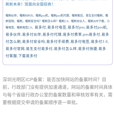
刷新未来！现面向全国招商
！
喔刷伙伴，喔刷
MPOS，喔刷pos机，
喔刷pos机代理，
喔刷售后，易生支付喔刷，喔
刷官网，喔刷，喔刷安全吗？喔刷怎么样？喔刷2.0，喔刷合伙人，喔刷APP下载，
小
易多付,易多付电签
,
易多付
pos,
易多付
pos
机
,
喔电签，喔刷电签2.0，
易多伙伴
,
易多付伙伴
,
易多付代理
,
易多付费率
,pos
易多付
,
易多
付怎么刷
,
易多付安全吗
,
易多付手续费
,
易多付电签
,
易多付
3.0,
易多付官网
,
易生支付易多付
,
易多付怎么样
,
易多付快捷
,
易多
付客服
,
下载易多付
深圳光明区ICP备案：能否加快网站的备案时间？目
前，行政部门没有提供加速通道，网站的备案时间具体
与每个省级行政办公室的备案数量和审核效率有关，需
要根据提交申请的备案顺序逐一审批。