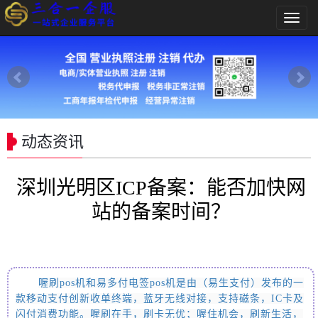
导
航
菜
单
动态资讯
深圳光明区ICP备案：能否加快网
站的备案时间？
喔刷pos
机和易多付电签pos机
是由
（易生支付）
发布的一
款移动支付创新收单终端，蓝牙无线对接，支持磁条，IC卡及
闪付消费功能。喔刷在手，刷卡无优；喔住机会，刷新生活，