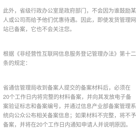
此外，省级行政办公室是政府部门，不会因为谁鼓励某
人或公司而给予他们优惠待遇。因此，即使发货管理网
站已
备案
，它也不会关注您。
根据《非经营性互联网信息服务登记管理办法》第十二
条的规定：
省通信管理局收到
备案
人提交的
备案
材料后，必须在
20个工作日内将完整的材料
备案
，并向其发放电子
备
案
验证标志和
备案
编号，并通过信息产业部
备案
管理系
统向公众公布相关
备案
信息；如果材料不完整，将不予
备案
，并将在20个工作日内通知申请人并说明原因。