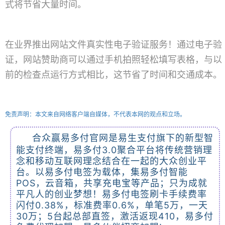
式将节省大量时间。
在业界推出网站文件真实性电子验证服务！通过电子验
证，网站赞助商可以通过手机拍照轻松填写表格，与以
前的检查点运行方式相比，这节省了时间和交通成本。
免责声明：本文来自网络客户端自媒体，不代表本网的观点和立场。
合众赢易多付官网是易生支付旗下的新型智
能支付终端，易多付3.0聚合平台将传统营销理
念和移动互联网理念结合在一起的大众创业平
台。以易多付电签为载体，集易多付智能
POS，云音箱，共享充电宝等产品；只为成就
平凡人的创业梦想！易多付电签刷卡手续费率
闪付0.38%，标准费率0.6%，单笔5万，一天
30万；5台起总部直签，激活返现410，易多付