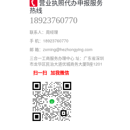
营业执照代办申报服务
热线
18923760770
联系人：周经理
手 机：18923760770
邮 箱：zxming@hezhongying.com
三合一工商服务办理中心 址：广东省深圳
市龙华区民治大道优城商务大厦B座1201
扫一扫 加我微信